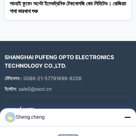
সাংহাই ফুফেং অপ্টো ইলেকট্রনিক টেকনোলজি কোং লিমিটেড। ঝেজিয়াং
শাখা কারখানা শুরু
SHANGHAI PUFENG OPTO ELECTRONICS
TECHNOLOGY CO.,LTD.
টেলিফোন::
0086-21-57791698-8208
ইমেইল:
sale5@ssot.cn
গুরুত্বপূর্ণ সংযোগ
Sheng.cheng
বাড়ি
পণ্য