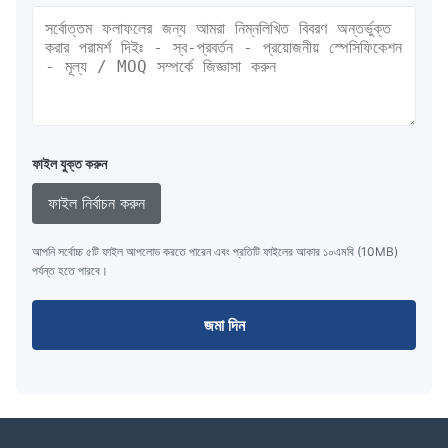
1.93"
368×448
30.91×38.17
CH1362
3.92"
1080×1240
65.45×75.14
CH1372
5.48"
1080×1920
68.26×121.34
CH1372
৬.০১"
1080×2160
68.26×136.51
CH1372
ফাইল যুক্ত করুন
ফাইল নির্বাচন করুন
২. উচ্চ-উজ্জ্বলতা সিরিজ (বহিরাগত / শিল্প)
আপনি সর্বোচ্চ ৫টি ফাইল আপলোড করতে পারেন এবং প্রতিটি ফাইলের আকার ১০এমবি (10MB)
পর্যন্ত হতে পারবে।
আকার
রেজোলিউশন
উজ্জ্বলতা (cd/m²)
বৈপরীত্য
জমা দিন
2.0"
240×320
1000
800
3.5"
320×480
1000
800
5.0"
800×480
1000
1000