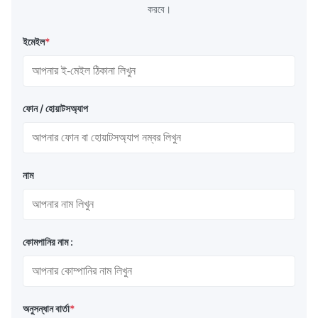
যোগাযোগ ইন্টারফেস
: UART / 485 / 232 / HDMI থেকে RGB
করবে।
পাওয়ার সাপ্লাই
: 5V / 12V প্রশস্ত ভোল্টেজ ডিজাইন
ইমেইল
*
বৈশিষ্ট্যযুক্ত পণ্য সিরিজ
ফোন / হোয়াটসঅ্যাপ
I. AMOLED মডিউল (ONCELL প্রক্রিয়া)
নাম
আকার
রেজোলিউশন
সক্রিয় এলাকা (মিমি)
ড্রাইভার আ
0.95"
120×240
10.8×21.6
FT2201
কোমপানির নাম :
1.43" বৃত্তাকার
466×466
36.35×36.35
CO5300
1.48" গোলাকার
480×480
37.76×37.76
ICNA331
অনুসন্ধান বার্তা
*