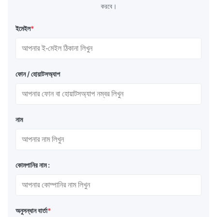
করবে।
উজ্জ্বলতা পরিসীমা
: 100 সিডি/মি 2 (ট্রান্সফ্লেক্টিভ) ¢ 2000 সিডি/মি 2
(উচ্চ উজ্জ্বলতা)
ইমেইল
*
স্পর্শ পদ্ধতি
: ক্যাপাসিটিভ টাচ, চাপ এবং ঘোরান বোতাম, ইনসেল টাচ
যোগাযোগ ইন্টারফেস
: UART / 485 / 232 / HDMI থেকে RGB
ফোন / হোয়াটসঅ্যাপ
পাওয়ার সাপ্লাই
: 5V / 12V প্রশস্ত ভোল্টেজ নকশা
নাম
বৈশিষ্ট্যযুক্ত পণ্য সিরিজ
I. AMOLED মডিউল (ONCELL প্রক্রিয়া)
কোমপানির নাম :
আকার
রেজোলিউশন
সক্রিয় এলাকা (মিমি)
ড্রাইভার আ
0.95"
120×240
10.৮x২১6
FT2201
অনুসন্ধান বার্তা
*